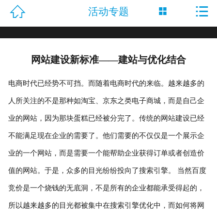


活动专题

网站首页

公司介绍
网站建设新标准——建站与优化结合
活动专题
电商时代已经势不可挡。而随着电商时代的来临。越来越多的
病种分类
人所关注的不是那种如淘宝、京东之类电子商城，而是自己企
名医风采
业的网站，因为那块蛋糕已经被分完了。传统的网站建设已经
不能满足现在企业的需要了。他们需要的不仅仅是一个展示企
诊疗技术
业的一个网站，而是需要一个能帮助企业获得订单或者创造价
就医指南
值的网站。于是，众多的目光纷纷投向了搜索引擎。 当然百度
先进设备
竞价是一个烧钱的无底洞，不是所有的企业都能承受得起的，
所以越来越多的目光都被集中在搜索引擎优化中，而如何将网
康复案例