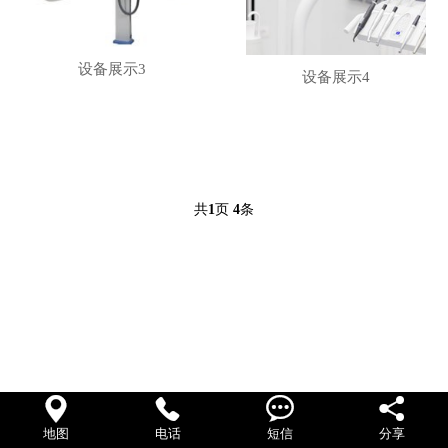
联系我们
设备展示3
设备展示4
共
页
条
1
4




地图
电话
短信
分享