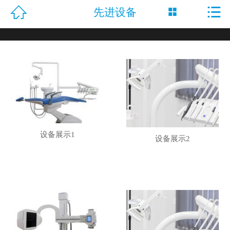


先进设备

网站首页

公司介绍
活动专题
病种分类
名医风采
设备展示1
设备展示2
诊疗技术
就医指南
先进设备
康复案例