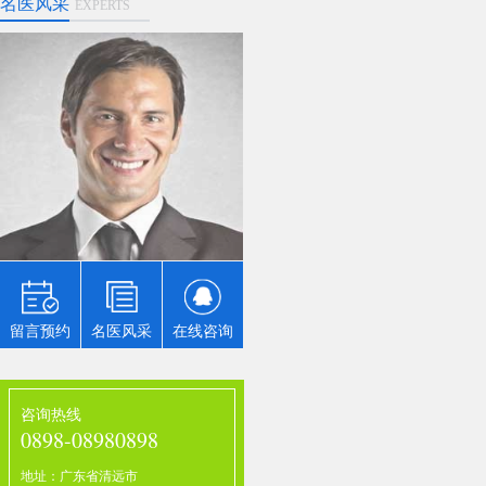
名医风采
EXPERTS
李某某
口腔美容的目的是改善笑
容，涉及到嘴唇、牙齿、
牙龈的综合医疗、保健、
服务项目，先需要确定的
原则是美应该以健康为
基...
留言预约
名医风采
在线咨询
咨询热线
0898-08980898
地址：广东省清远市