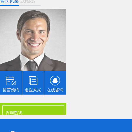
名医风采
EXPERTS
李某某
口腔美容的目的是改善笑
容，涉及到嘴唇、牙齿、
牙龈的综合医疗、保健、
服务项目，先需要确定的
原则是美应该以健康为
基...
留言预约
名医风采
在线咨询
咨询热线
0898-08980898
地址：广东省清远市