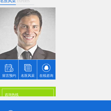
名医风采
EXPERTS
李某某
口腔美容的目的是改善笑
容，涉及到嘴唇、牙齿、
牙龈的综合医疗、保健、
服务项目，先需要确定的
原则是美应该以健康为
基...
留言预约
名医风采
在线咨询
咨询热线
0898-08980898
地址：广东省清远市